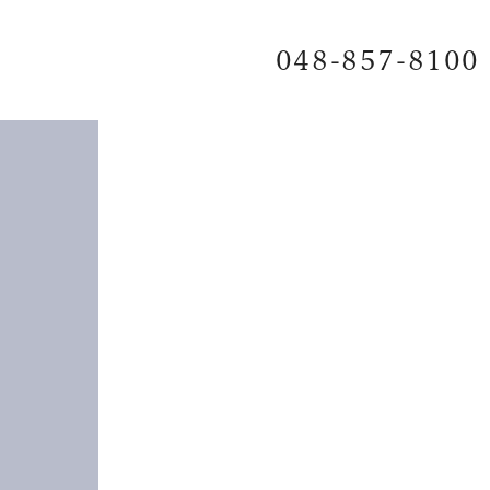
048-857-8100