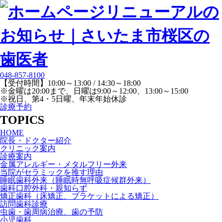
048-857-8100
【受付時間】10:00～13:00 / 14:30～18:00
※金曜は20:00まで、日曜は9:00～12:00、13:00～15:00
※祝日、第4・5日曜、年末年始休診
診療予約
TOPICS
HOME
院長・ドクター紹介
クリニック案内
診療案内
金属アレルギー・メタルフリー外来
当院がセラミックを推す理由
睡眠歯科外来（睡眠時無呼吸症候群外来）
歯科口腔外科・親知らず
矯正歯科（床矯正、ブラケットによる矯正）
訪問歯科診療
虫歯・歯周病治療、歯の予防
小児歯科