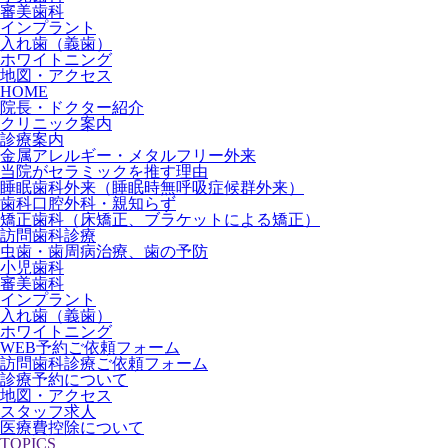
審美歯科
インプラント
入れ歯（義歯）
ホワイトニング
地図・アクセス
HOME
院長・ドクター紹介
クリニック案内
診療案内
金属アレルギー・メタルフリー外来
当院がセラミックを推す理由
睡眠歯科外来（睡眠時無呼吸症候群外来）
歯科口腔外科・親知らず
矯正歯科（床矯正、ブラケットによる矯正）
訪問歯科診療
虫歯・歯周病治療、歯の予防
小児歯科
審美歯科
インプラント
入れ歯（義歯）
ホワイトニング
WEB予約ご依頼フォーム
訪問歯科診療ご依頼フォーム
診療予約について
地図・アクセス
スタッフ求人
医療費控除について
TOPICS