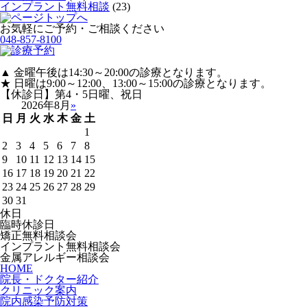
インプラント無料相談
(23)
お気軽にご予約・ご相談ください
048-857-8100
▲ 金曜午後は14:30～20:00の診療となります。
★ 日曜は9:00～12:00、13:00～15:00の診療となります。
【休診日】第4・5日曜、祝日
2026年8月
»
日
月
火
水
木
金
土
1
2
3
4
5
6
7
8
9
10
11
12
13
14
15
16
17
18
19
20
21
22
23
24
25
26
27
28
29
30
31
休日
臨時休診日
矯正無料相談会
インプラント無料相談会
金属アレルギー相談会
HOME
院長・ドクター紹介
クリニック案内
院内感染予防対策