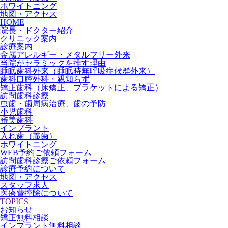
ホワイトニング
地図・アクセス
HOME
院長・ドクター紹介
クリニック案内
診療案内
金属アレルギー・メタルフリー外来
当院がセラミックを推す理由
睡眠歯科外来（睡眠時無呼吸症候群外来）
歯科口腔外科・親知らず
矯正歯科（床矯正、ブラケットによる矯正）
訪問歯科診療
虫歯・歯周病治療、歯の予防
小児歯科
審美歯科
インプラント
入れ歯（義歯）
ホワイトニング
WEB予約ご依頼フォーム
訪問歯科診療ご依頼フォーム
診療予約について
地図・アクセス
スタッフ求人
医療費控除について
TOPICS
お知らせ
矯正無料相談
インプラント無料相談