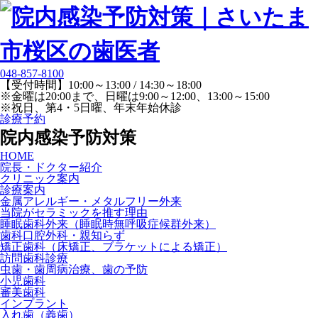
048-857-8100
【受付時間】10:00～13:00 / 14:30～18:00
※金曜は20:00まで、日曜は9:00～12:00、13:00～15:00
※祝日、第4・5日曜、年末年始休診
診療予約
院内感染予防対策
HOME
院長・ドクター紹介
クリニック案内
診療案内
金属アレルギー・メタルフリー外来
当院がセラミックを推す理由
睡眠歯科外来（睡眠時無呼吸症候群外来）
歯科口腔外科・親知らず
矯正歯科（床矯正、ブラケットによる矯正）
訪問歯科診療
虫歯・歯周病治療、歯の予防
小児歯科
審美歯科
インプラント
入れ歯（義歯）