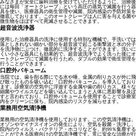
みなさまが安全に歯科治療を受けていただけるように、治療後
には毎回「オートクレーブ」という高圧の蒸気で滅菌を行う器
具を使い、医療器具の衛生管理や滅菌、院内感染の予防対策を
徹底しております。このオートクレーブは人に害を与える菌や
微生物をほぼすべて死滅させることできます。
超音波洗浄器
使用した治療器具の洗浄に使用する特別な機械で、手洗いでは
落としきれない細かい部分を超音波で起こる衝撃波と水の分子
を洗浄物にぶつけ、徹底的に洗浄することができます。洗いに
くい小さな器具にも効果的で、超音波洗浄でよく洗った後にオ
ートクレーブにて滅菌を行うため、ダブルの効果で衛生管理を
行うことができます。
口腔外バキューム
当院では、歯を削る際にでる水や唾、金属の削りカスが外に飛
び散ったものを吸い込む「口腔外バキューム」を導入しており
ます。診療室の空気中に浮遊する金属や歯の削りカス、様々な
細菌やウイルスなどを吸い込んでしまうと人体に悪影響を及ぼ
すと言われており、口腔外バキュームを使用することで診療室
内をクリーンに保ち、院内感染のリスクを減らせます。
業務用空気清浄機
業務用の空気清浄機を使用しております。この空気清浄機は、
オゾンやマイナスイオンの発生により、空気を殺菌・洗浄し、
院内のウィルス・バクテリア・ホコリなどを、約99％集塵する
ことができる医療向けの空気清浄機です。常に安全な治療が行