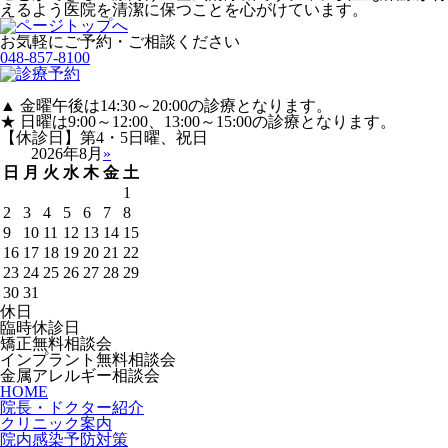
えるよう医院を清潔に保つことを心がけています。
お気軽にご予約・ご相談ください
048-857-8100
▲ 金曜午後は14:30～20:00の診療となります。
★ 日曜は9:00～12:00、13:00～15:00の診療となります。
【休診日】第4・5日曜、祝日
2026年8月
»
日
月
火
水
木
金
土
1
2
3
4
5
6
7
8
9
10
11
12
13
14
15
16
17
18
19
20
21
22
23
24
25
26
27
28
29
30
31
休日
臨時休診日
矯正無料相談会
インプラント無料相談会
金属アレルギー相談会
HOME
院長・ドクター紹介
クリニック案内
院内感染予防対策