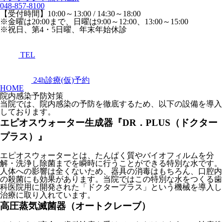
048-857-8100
【受付時間】10:00～13:00 / 14:30～18:00
※金曜は20:00まで、日曜は9:00～12:00、13:00～15:00
※祝日、第4・5日曜、年末年始休診
TEL
24h診療(仮)予約
HOME
院内感染予防対策
当院では、院内感染の予防を徹底するため、以下の設備を導入
しております。
エピオスウォーター生成器『DR．PLUS（ドクター
プラス）』
エピオスウォーターとは、たんぱく質やバイオフィルムを分
解・洗浄し除菌までを瞬時に行うことができる特別な水です。
人体への影響は全くないため、器具の消毒はもちろん、口腔内
の殺菌にも効果があります。当院ではこの特別な水をつくる歯
科医院用に開発された「ドクタープラス」という機械を導入し
治療に取り入れています。
高圧蒸気滅菌器（オートクレーブ）