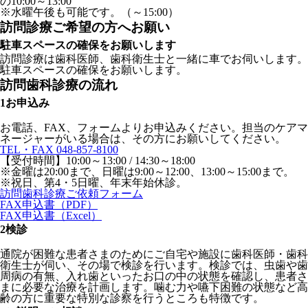
の10:00～13:00
※水曜午後も可能です。（～15:00）
訪問診療ご希望の方へお願い
駐車スペースの確保をお願いします
訪問診療は歯科医師、歯科衛生士と一緒に車でお伺いします。
駐車スペースの確保をお願いします。
訪問歯科診療の流れ
1
お申込み
お電話、FAX、フォームよりお申込みください。担当のケアマ
ネージャーがいる場合は、その方にお願いしてください。
TEL・FAX 048-857-8100
【受付時間】10:00～13:00 / 14:30～18:00
※金曜は20:00まで、日曜は9:00～12:00、13:00～15:00まで。
※祝日、第4・5日曜、年末年始休診。
訪問歯科診療ご依頼フォーム
FAX申込書（PDF）
FAX申込書（Excel）
2
検診
通院が困難な患者さまのためにご自宅や施設に歯科医師・歯科
衛生士が伺い、その場で検診を行います。検診では、虫歯や歯
周病の有無、入れ歯といったお口の中の状態を確認し、患者さ
まに必要な治療を計画します。噛む力や嚥下困難の状態など高
齢の方に重要な特別な診察を行うところも特徴です。