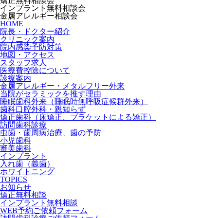
矯正無料相談会
インプラント無料相談会
金属アレルギー相談会
HOME
院長・ドクター紹介
クリニック案内
院内感染予防対策
地図・アクセス
スタッフ求人
医療費控除について
診療案内
金属アレルギー・メタルフリー外来
当院がセラミックを推す理由
睡眠歯科外来（睡眠時無呼吸症候群外来）
歯科口腔外科・親知らず
矯正歯科（床矯正、ブラケットによる矯正）
訪問歯科診療
虫歯・歯周病治療、歯の予防
小児歯科
審美歯科
インプラント
入れ歯（義歯）
ホワイトニング
TOPICS
お知らせ
矯正無料相談
インプラント無料相談
WEB予約ご依頼フォーム