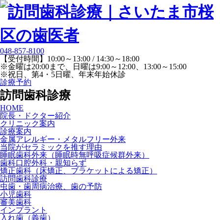
048-857-8100
【受付時間】10:00～13:00 / 14:30～18:00
※金曜は20:00まで、日曜は9:00～12:00、13:00～15:00
※祝日、第4・5日曜、年末年始休診
診療予約
訪問歯科診療
HOME
院長・ドクター紹介
クリニック案内
診療案内
金属アレルギー・メタルフリー外来
当院がセラミックを推す理由
睡眠歯科外来（睡眠時無呼吸症候群外来）
歯科口腔外科・親知らず
矯正歯科（床矯正、ブラケットによる矯正）
訪問歯科診療
虫歯・歯周病治療、歯の予防
小児歯科
審美歯科
インプラント
入れ歯（義歯）