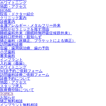
ホワイトニング
地図・アクセス
HOME
院長・ドクター紹介
クリニック案内
診療案内
金属アレルギー・メタルフリー外来
当院がセラミックを推す理由
睡眠歯科外来（睡眠時無呼吸症候群外来）
歯科口腔外科・親知らず
矯正歯科（床矯正、ブラケットによる矯正）
訪問歯科診療
虫歯・歯周病治療、歯の予防
小児歯科
審美歯科
インプラント
入れ歯（義歯）
ホワイトニング
WEB予約ご依頼フォーム
訪問歯科診療ご依頼フォーム
診療予約について
地図・アクセス
スタッフ求人
医療費控除について
TOPICS
お知らせ
矯正無料相談
インプラント無料相談