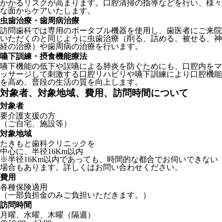
かかるリスクが高まります。口腔清掃の指導などを行い、様々
な面からケアいたします。
虫歯治療・歯周病治療
訪問歯科では専用のポータブル機器を使用し、歯医者にご来院
いただくのと同じように虫歯治療（削る、詰める、被せる、神
経の治療）や歯周病の治療を行います。
嚥下訓練・摂食機能療法
嚥下機能の低下や誤嚥による肺炎を防ぐためにも、口腔内をマ
ッサージして刺激する口腔リハビリや嚥下訓練により口腔機能
を高め、普段の生活の質を向上します。
対象者、対象地域、費用、訪問時間について
対象者
要介護支援の方
（ご自宅、施設等）
対象地域
たきもと歯科クリニックを
中心に、半径16Km以内
※半径16Km以内であっても、時間的な都合でお伺いできない
場合もあります。詳しくはお問い合わせください。
費用
各種保険適用
（一部負担金のみご負担いただきます。）
訪問時間
月曜、水曜、木曜（隔週）