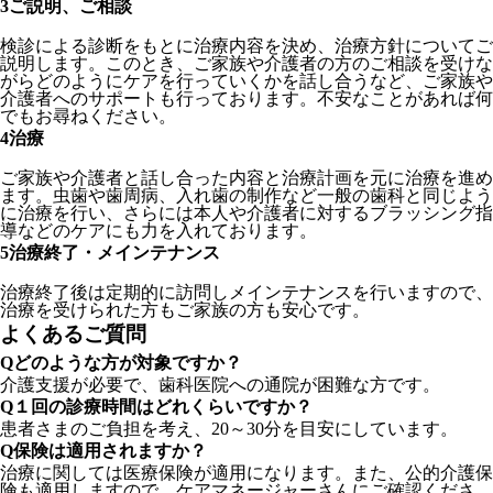
3
ご説明、ご相談
検診による診断をもとに治療内容を決め、治療方針についてご
説明します。このとき、ご家族や介護者の方のご相談を受けな
がらどのようにケアを行っていくかを話し合うなど、ご家族や
介護者へのサポートも行っております。不安なことがあれば何
でもお尋ねください。
4
治療
ご家族や介護者と話し合った内容と治療計画を元に治療を進め
ます。虫歯や歯周病、入れ歯の制作など一般の歯科と同じよう
に治療を行い、さらには本人や介護者に対するブラッシング指
導などのケアにも力を入れております。
5
治療終了・メインテナンス
治療終了後は定期的に訪問しメインテナンスを行いますので、
治療を受けられた方もご家族の方も安心です。
よくあるご質問
Q
どのような方が対象ですか？
介護支援が必要で、歯科医院への通院が困難な方です。
Q
１回の診療時間はどれくらいですか？
患者さまのご負担を考え、20～30分を目安にしています。
Q
保険は適用されますか？
治療に関しては医療保険が適用になります。また、公的介護保
険も適用しますので、ケアマネージャーさんにご確認くださ