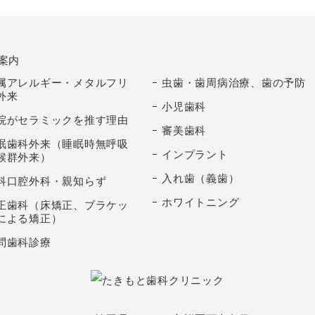
案内
属アレルギー・メタルフリ
虫歯・歯周病治療、歯の予防
外来
小児歯科
院がセラミックを推す理由
審美歯科
眠歯科外来（睡眠時無呼吸
インプラント
候群外来）
入れ歯（義歯）
科口腔外科・親知らず
ホワイトニング
正歯科（床矯正、ブラケッ
による矯正）
問歯科診療