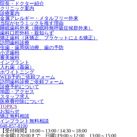
院長・ドクター紹介
クリニック案内
診療案内
金属アレルギー・メタルフリー外来
当院がセラミックを推す理由
睡眠歯科外来（睡眠時無呼吸症候群外来）
歯科口腔外科・親知らず
矯正歯科（床矯正、ブラケットによる矯正）
訪問歯科診療
虫歯・歯周病治療、歯の予防
小児歯科
審美歯科
インプラント
入れ歯（義歯）
ホワイトニング
WEB予約ご依頼フォーム
訪問歯科診療ご依頼フォーム
診療予約について
地図・アクセス
スタッフ求人
医療費控除について
TOPICS
お知らせ
矯正無料相談
インプラント無料相談
048-857-8100
【受付時間】10:00～13:00 / 14:30～18:00
※金曜は20:00まで、日曜は9:00～12:00、13:00～15:00