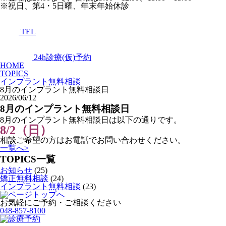
※祝日、第4・5日曜、年末年始休診
TEL
24h診療(仮)予約
HOME
TOPICS
インプラント無料相談
8月のインプラント無料相談日
2026/06/12
8月のインプラント無料相談日
8月のインプラント無料相談日は以下の通りです。
8
/2
（日）
相談ご希望の方はお電話でお問い合わせください。
一覧へ
>
TOPICS一覧
お知らせ
(25)
矯正無料相談
(24)
インプラント無料相談
(23)
お気軽にご予約・ご相談ください
048-857-8100