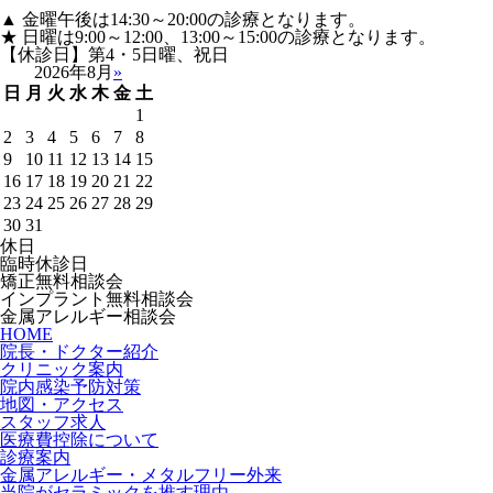
▲ 金曜午後は14:30～20:00の診療となります。
★ 日曜は9:00～12:00、13:00～15:00の診療となります。
【休診日】第4・5日曜、祝日
2026年8月
»
日
月
火
水
木
金
土
1
2
3
4
5
6
7
8
9
10
11
12
13
14
15
16
17
18
19
20
21
22
23
24
25
26
27
28
29
30
31
休日
臨時休診日
矯正無料相談会
インプラント無料相談会
金属アレルギー相談会
HOME
院長・ドクター紹介
クリニック案内
院内感染予防対策
地図・アクセス
スタッフ求人
医療費控除について
診療案内
金属アレルギー・メタルフリー外来
当院がセラミックを推す理由