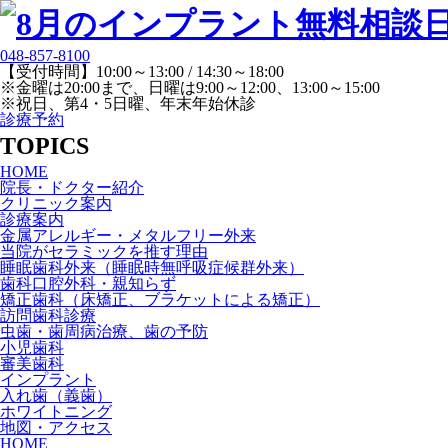
048-857-8100
【受付時間】10:00～13:00 / 14:30～18:00
※金曜は20:00まで、日曜は9:00～12:00、13:00～15:00
※祝日、第4・5日曜、年末年始休診
診療予約
TOPICS
HOME
院長・ドクター紹介
クリニック案内
診療案内
金属アレルギー・メタルフリー外来
当院がセラミックを推す理由
睡眠歯科外来（睡眠時無呼吸症候群外来）
歯科口腔外科・親知らず
矯正歯科（床矯正、ブラケットによる矯正）
訪問歯科診療
虫歯・歯周病治療、歯の予防
小児歯科
審美歯科
インプラント
入れ歯（義歯）
ホワイトニング
地図・アクセス
HOME