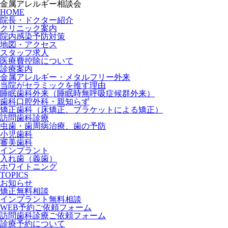
金属アレルギー相談会
HOME
院長・ドクター紹介
クリニック案内
院内感染予防対策
地図・アクセス
スタッフ求人
医療費控除について
診療案内
金属アレルギー・メタルフリー外来
当院がセラミックを推す理由
睡眠歯科外来（睡眠時無呼吸症候群外来）
歯科口腔外科・親知らず
矯正歯科（床矯正、ブラケットによる矯正）
訪問歯科診療
虫歯・歯周病治療、歯の予防
小児歯科
審美歯科
インプラント
入れ歯（義歯）
ホワイトニング
TOPICS
お知らせ
矯正無料相談
インプラント無料相談
WEB予約ご依頼フォーム
訪問歯科診療ご依頼フォーム
診療予約について