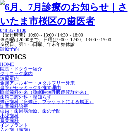
048-857-8100
【受付時間】10:00～13:00 / 14:30～18:00
※金曜は20:00まで、日曜は9:00～12:00、13:00～15:00
※祝日、第4・5日曜、年末年始休診
診療予約
TOPICS
HOME
院長・ドクター紹介
クリニック案内
診療案内
金属アレルギー・メタルフリー外来
当院がセラミックを推す理由
睡眠歯科外来（睡眠時無呼吸症候群外来）
歯科口腔外科・親知らず
矯正歯科（床矯正、ブラケットによる矯正）
訪問歯科診療
虫歯・歯周病治療、歯の予防
小児歯科
審美歯科
インプラント
入れ歯（義歯）