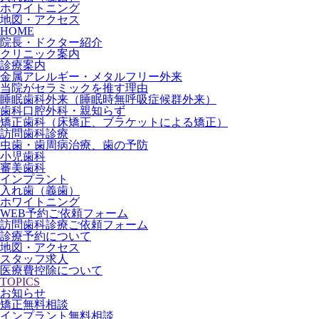
ホワイトニング
地図・アクセス
HOME
院長・ドクター紹介
クリニック案内
診療案内
金属アレルギー・メタルフリー外来
当院がセラミックを推す理由
睡眠歯科外来（睡眠時無呼吸症候群外来）
歯科口腔外科・親知らず
矯正歯科（床矯正、ブラケットによる矯正）
訪問歯科診療
虫歯・歯周病治療、歯の予防
小児歯科
審美歯科
インプラント
入れ歯（義歯）
ホワイトニング
WEB予約ご依頼フォーム
訪問歯科診療ご依頼フォーム
診療予約について
地図・アクセス
スタッフ求人
医療費控除について
TOPICS
お知らせ
矯正無料相談
インプラント無料相談