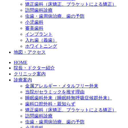
矯正歯科（床矯正、ブラケットによる矯正）
訪問歯科診療
虫歯・歯周病治療、歯の予防
小児歯科
審美歯科
インプラント
入れ歯（義歯）
ホワイトニング
地図・アクセス
HOME
院長・ドクター紹介
クリニック案内
診療案内
金属アレルギー・メタルフリー外来
当院がセラミックを推す理由
睡眠歯科外来（睡眠時無呼吸症候群外来）
歯科口腔外科・親知らず
矯正歯科（床矯正、ブラケットによる矯正）
訪問歯科診療
虫歯・歯周病治療、歯の予防
小児歯科