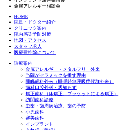
金属アレルギー相談会
HOME
院長・ドクター紹介
クリニック案内
院内感染予防対策
地図・アクセス
スタッフ求人
医療費控除について
診療案内
金属アレルギー・メタルフリー外来
当院がセラミックを推す理由
睡眠歯科外来（睡眠時無呼吸症候群外来）
歯科口腔外科・親知らず
矯正歯科（床矯正、ブラケットによる矯正）
訪問歯科診療
虫歯・歯周病治療、歯の予防
小児歯科
審美歯科
インプラント